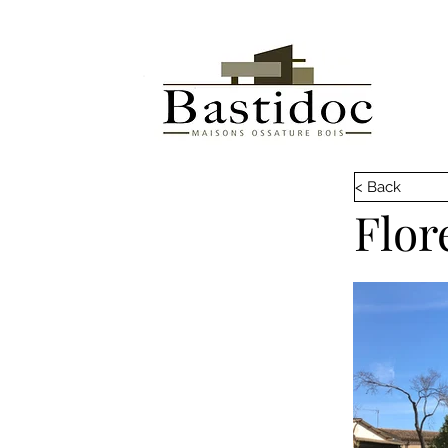
< Back
Flor