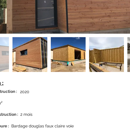
 :
ruction :
2020
m²
truction :
2 mois
eure
:
Bardage douglas faux claire voie