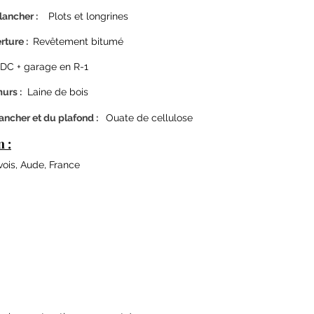
lancher :
Plots et longrines
ture :
Revêtement bitumé
DC + garage en R-1
urs :
Laine de bois
lancher et du plafond :
Ouate de cellulose
n :
ois, Aude, France