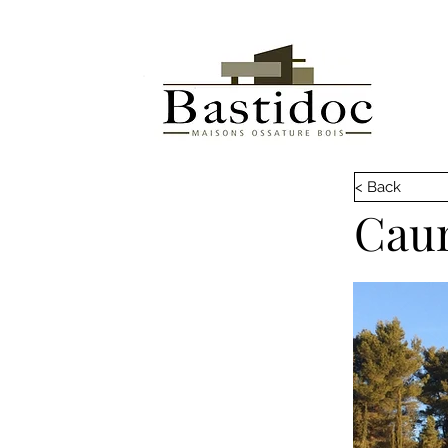
< Back
Caun