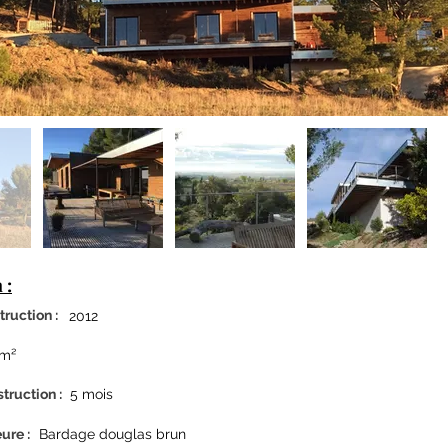
 :
ruction :
2012
 m²
truction :
5 mois
eure
:
Bardage douglas brun