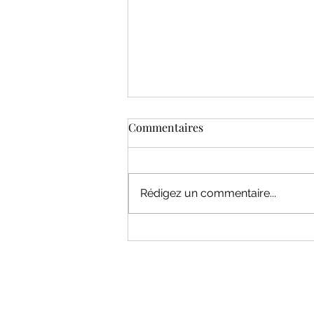
Commentaires
Rédigez un commentaire...
VIDEO : Pourvu que ça dure ! |
Public Senat