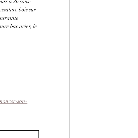
urs à 26 sous-
ssature bois sur 
ntrainte 
ture bac acier, le 
nnoncer-son-