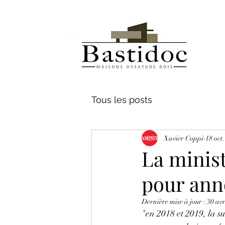
Tous les posts
Xavier Coppi
18 oct
La minist
pour ann
Dernière mise à jour :
30 avr
"en 2018 et 2019, la s