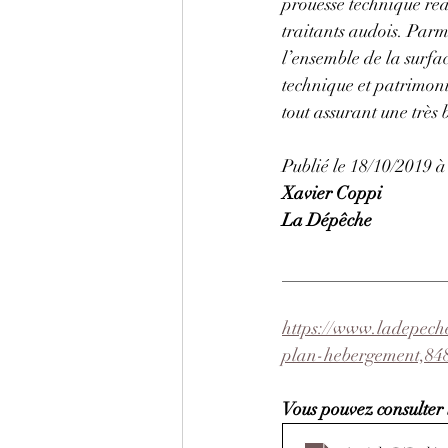
prouesse technique réa
traitants audois. Parmi
l’ensemble de la surfa
technique et patrimonial
tout assurant une très 
Publié le 18/10/2019 à
Xavier Coppi
La Dépêche
__________________
https://www.ladepeche
plan-hebergement,84
Vous pouvez consulter l