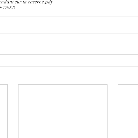
endant sur la caserne
.pdf
 • 179KB