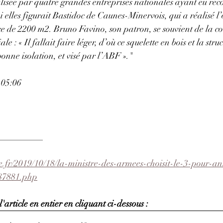
lisée par quatre grandes entreprises nationales ayant eu reco
 elles figurait Bastidoc de Caunes-Minervois, qui a réalisé l’o
ce de 2200 m2. Bruno Favino, son patron, se souvient de la co
e : « Il fallait faire léger, d’où ce squelette en bois et la struc
bonne isolation, et visé par l’ABF »."
 05:06
__________
.fr/2019/10/18/la-ministre-des-armees-choisit-le-3-pour-a
87881.php
'article en entier en cliquant ci-dessous :